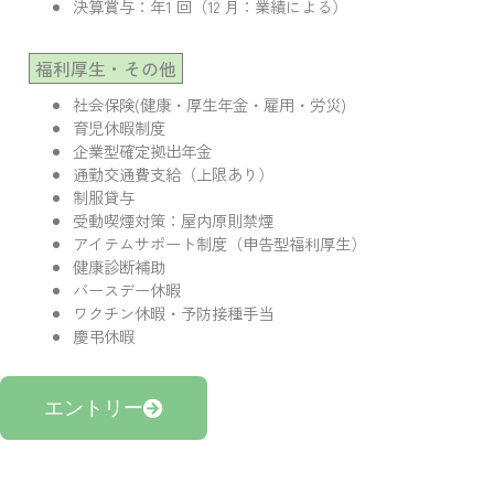
決算賞与：年1 回（12 月：業績による）
福利厚生・その他
社会保険(健康・厚生年金・雇用・労災)
育児休暇制度
企業型確定拠出年金
通勤交通費支給（上限あり）
制服貸与
受動喫煙対策：屋内原則禁煙
アイテムサポート制度（申告型福利厚生）
健康診断補助
バースデー休暇
ワクチン休暇・予防接種手当
慶弔休暇
エントリー