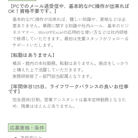
【PCでのメール送受信や、基本的なPC操作が出来れば
OK！資格不要です。】
基本的なPC操作が出来れば、難しい知識や、資格などは必
要ありません。
業務に関する知識や社内ルール、基本のビジ
ネスマナー、WordやExcelの応用的な使い方などは社内研修
で修得していただきます。
最初は先輩スタッフがフォロー＆
サポートいたします。
【転勤はありません】
横浜・館内の本社勤務。転勤はありません。拠点をしっかり
と構えた上で活躍していただきます。
実務研修修了～部門担当配属となります。
【年間休日125日。ライフワークバランスの良いお仕事
です】
完全週休2日制。営業アシスタントは基本定時勤務となるた
め、残業はほとんどありません。
応募資格・条件
高校卒以上