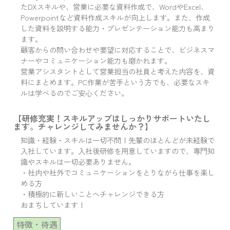
たDXスキルや、営業に必要な資料作成で、WordやExcel、
Powerpointなど資料作成スキルが向上します。また、作成
した資料を説明する能力・プレゼンテーション能力も高まり
ます。
顧客からの問い合わせや要望に対応することで、ビジネスマ
ナーやコミュニケーション能力も磨かれます。
営業アシスタントとして営業担当の社員と考えた内容を、資
料にまとめます。PC作業が苦手という方でも、必要なスキ
ルは学べるのでご安心ください。
【研修充実！スキルアップはしっかりサポートいたし
ます。チャレンジしてみませんか？】
知識・経験・スキルは一切不問！先輩のほとんどが未経験で
入社しています。入社後研修を用意していますので、専門知
識やスキルは一切必要ありません。
・社内や社外でコミュニケーションをとりながら仕事を楽し
める方
・積極的に新しいことへチャレンジできる方
おまちしています！
特徴・待遇