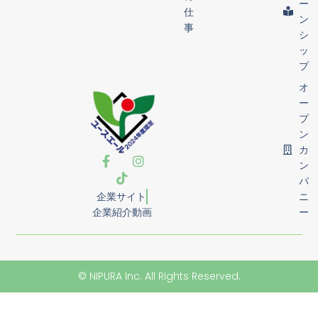
ー
仕
ン
事
シ
ッ
プ
オ
ー
プ
ン
カ
ン
パ
企業サイト
ニ
企業紹介動画
ー
© NIPURA Inc. All Rights Reserved.