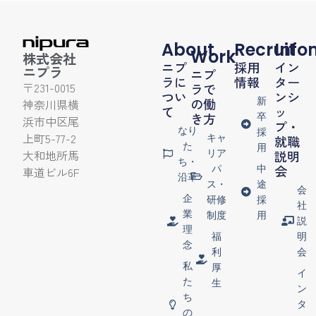
About
Recruit
Info
Work
株式会社
ニプ
採用
イン
ニプラ
ニプ
ラに
情報
ター
〒231-0015
ラで
つい
ンシ
新
の働
神奈川県横
て
ッ
き方
卒
浜市中区尾
プ・
なり
採
上町5-77-2
キャ
就職
た
用
リア
大和地所馬
説明
ち・
パ
中
会
車道ビル6F
沿革
ス・
途
会
企
研修
採
社
業
制度
用
説
理
福
明
念
利
会
私
厚
イ
た
生
ン
ち
タ
の